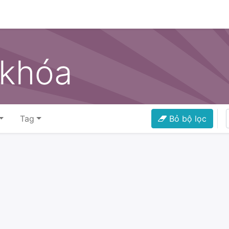
0
ch vụ
Sự kiện
Khóa học
Liên hệ
 khóa
Tag
Bỏ bộ lọc