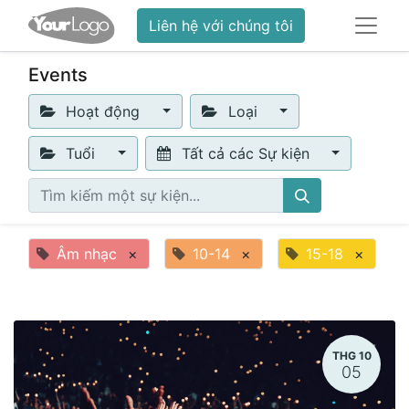
Liên hệ với chúng tôi
Events
Hoạt động
Loại
Tuổi
Tất cả các Sự kiện
Âm nhạc
×
10-14
×
15-18
×
THG 10
05